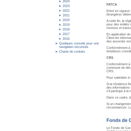
2024
FATCA
2023
2022
Entré en vigueur 
étrangères déten
2021
2020
A cette fin, la r
pour des entités 
2019
revenus et transa
2018
2017
En application de
Client les informa
2016
des associés est 
Quelques conseils pour une
navigation sécurisée
Conformément à so
émetteurs constitu
Charte de cookies
CRS
Conformément à l
commune de décla
CRS.
Pour satisfaire à 
Si la résidence f
des informations 
s’il participe à l
Dans ce cadre, la 
Si un changement 
circonstances. La
Fonds de G
Le Fonds de Garan