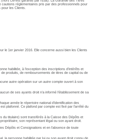
hors Livrets garantis par l’Etat). La Garantie des Titres
 cautions réglementaires pris par des professionnels pour
 pour les Clients.
ur le 1er janvier 2016. Elle concerne aussi bien les Clients
sonne habilitée, à l’exception des inscriptions d’intérêts et
s de produits, de remboursements de titres de capital ou de
 aucune autre opération sur un autre compte ouvert à son
 aucun de ses ayants droit n’a informé l’établissement de sa
chaque année le répertoire national d’identification des
t plafonné. Ce plafond par compte est fixé par l’arrêté du
 du titulaire) sont transférés à la Caisse des Dépôts et
ropriétaire, son représentant légal ou son ayant droit.
 des Dépôts et Consignations et en l’absence de toute
l, la personne habilitée par lui ou son ayant droit connu de