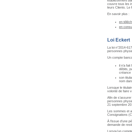
établissement ban
couvre tous les 
leurs Clients. Le
En savoir plus :
en téléc
en consu
Loi Eckert
La loi n°2014-617
personnes physiq
Un compte bancai
il n’a fa
débits, p
créance ;
son titul
nom dans
Lorsque le titula
volonté de faire v
Afin de s’assurer 
personnes physiqu
21 septembre 20
Les sommes et avo
Consignations (CD
À l’issue d’une p
demande de restit
Lorsqu’un compte 