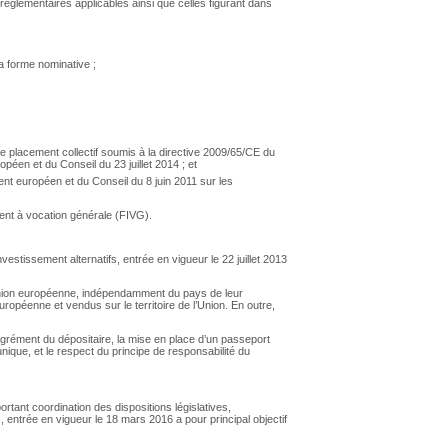
 réglementaires applicables ainsi que celles figurant dans
la forme nominative ;
 placement collectif soumis à la directive 2009/65/CE du
péen et du Conseil du 23 juillet 2014 ; et
ent européen et du Conseil du 8 juin 2011 sur les
ent à vocation générale (FIVG).
estissement alternatifs, entrée en vigueur le 22 juillet 2013
l'Union européenne, indépendamment du pays de leur
uropéenne et vendus sur le territoire de l’Union. En outre,
agrément du dépositaire, la mise en place d’un passeport
unique, et le respect du principe de responsabilité du
rtant coordination des dispositions législatives,
 entrée en vigueur le 18 mars 2016 a pour principal objectif