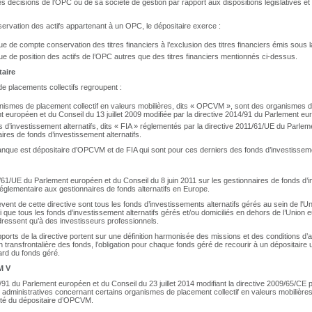
des décisions de l’OPC ou de sa société de gestion par rapport aux dispositions législatives et
nservation des actifs appartenant à un OPC, le dépositaire exerce :
ue de compte conservation des titres financiers à l’exclusion des titres financiers émis sous 
ue de position des actifs de l’OPC autres que des titres financiers mentionnés ci-dessus.
aire
e placements collectifs regroupent :
nismes de placement collectif en valeurs mobilières, dits « OPCVM », sont des organismes de
 européen et du Conseil du 13 juillet 2009 modifiée par la directive 2014/91 du Parlement euro
 d’investissement alternatifs, dits « FIA » réglementés par la directive 2011/61/UE du Parlem
ires de fonds d’investissement alternatifs.
nque est dépositaire d’OPCVM et de FIA qui sont pour ces derniers des fonds d’investissem
/61/UE du Parlement européen et du Conseil du 8 juin 2011 sur les gestionnaires de fonds d’inv
réglementaire aux gestionnaires de fonds alternatifs en Europe.
èvent de cette directive sont tous les fonds d’investissements alternatifs gérés au sein de 
si que tous les fonds d’investissement alternatifs gérés et/ou domiciliés en dehors de l’Union e
dressent qu’à des investisseurs professionnels.
ports de la directive portent sur une définition harmonisée des missions et des conditions d’
on transfrontalière des fonds, l’obligation pour chaque fonds géré de recourir à un dépositaire 
gard du fonds géré.
M V
/91 du Parlement européen et du Conseil du 23 juillet 2014 modifiant la directive 2009/65/CE po
 administratives concernant certains organismes de placement collectif en valeurs mobilières,
vité du dépositaire d’OPCVM.