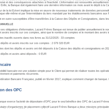
stat et des conséquences attachées à l’inactivité. L’information est renouvelée annuellement
 Enfin, la Banque doit également faire une dernière information six mois avant le dépôt à la 
ur de la loi Eckert implique la mise en œuvre de nouveaux traitements de données personnelle
anque elle-même et par l’intermédiaire du tiers mandaté par les établissements bancaires aux f
en outre susceptibles d’être transférées à la Caisse des Dépôts et Consignations, dans les con
ANNUELLE
ses obligations d’information, Lazard Frères Banque est tenue de publier annuellement le no
et avoirs inscrits sur ces comptes, ainsi que le nombre de comptes et le montant des avoirs 
s inactifs ouverts dans nos livres au 31/12/2025 : 33 comptes
 dépôts et avoirs inscrits sur ces comptes : 2 079 320 EUR
s dont les dépôts et avoirs ont été déposés à la Caisse des dépôts et consignations en 20
 dépôts et avoirs ainsi déposés : 0 EUR
ncaire
mobilité bancaire est une solution simple pour le Client qui permet de réaliser toutes les opé
virement et paiements récurrents.
édération Bancaire Française, publié en février 2017, explique comment changer de banque. I
ion des OPC
nque exerce l’activité de dépositaire d’OPC pour le seul bénéfice des OPC de Lazard Frères
sitaire d’organismes de placement collectif Lazard Frères Banque a deux missions principale