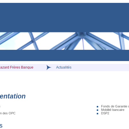
Lazard Frères Banque
Actualités
entation
S
Fonds de Garantie 
Mobilité bancaire
on des OPC
DSP2
S