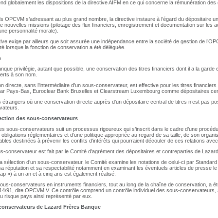
end globalement les dispositions de la directive AIFM en ce qui concerne la rémunération des
ds OPCVM s’adressant au plus grand nombre, la directive instaure à l’égard du dépositaire un
e nouvelles missions (pilotage des flux financiers, enregistrement et documentation sur les 
e personnalité morale).
tive exige par ailleurs que soit assurée une indépendance entre la société de gestion de l’OPC
lité lorsque la fonction de conservation a été déléguée.
s
que privilégie, autant que possible, une conservation des titres financiers dont il a la garde
erts à son nom.
n directe, sans l’intermédiaire d’un sous-conservateur, est effective pour les titres financie
ear Pays-Bas, Euroclear Bank Bruxelles et Clearstream Luxembourg comme dépositaires cen
étrangers où une conservation directe auprès d’un dépositaire central de titres n’est pas p
vateurs.
lection des sous-conservateurs
ces sous-conservateurs suit un processus rigoureux qui s’inscrit dans le cadre d’une procéd
 obligations réglementaires et d’une politique appropriée au regard de sa taille, de son organis
les destinées à prévenir les conflits d'intérêts qui pourraient découler de ces relations avec 
s-conservateur est fait par le Comité d’agrément des dépositaires et contreparties de Lazard
a sélection d’un sous-conservateur, le Comité examine les notations de celui-ci par Standard
ie sa réputation et sa respectabilité notamment en examinant les éventuels articles de presse 
ap ») à un an et à cinq ans est également réalisé.
ous-conservateurs en instruments financiers, tout au long de la chaîne de conservation, a é
014/91, dite OPCVM V. Ce contrôle comprend un contrôle individuel des sous-conservateurs, a
u risque pays ainsi représenté par eux.
conservateurs de Lazard Frères Banque