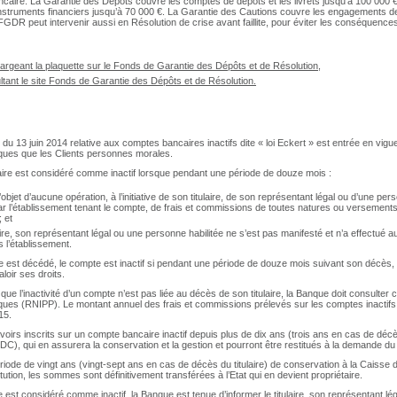
caire. La Garantie des Dépôts couvre les comptes de dépôts et les livrets jusqu’à 100 000 € (
instruments financiers jusqu’à 70 000 €. La Garantie des Cautions couvre les engagements de
 FGDR peut intervenir aussi en Résolution de crise avant faillite, pour éviter les conséquences
hargeant la plaquette sur le Fonds de Garantie des Dépôts et de Résolution,
ltant le site Fonds de Garantie des Dépôts et de Résolution.
 du 13 juin 2014 relative aux comptes bancaires inactifs dite « loi Eckert » est entrée en vigue
ues que les Clients personnes morales.
re est considéré comme inactif lorsque pendant une période de douze mois :
it l’objet d’aucune opération, à l’initiative de son titulaire, de son représentant légal ou d’une per
ar l’établissement tenant le compte, de frais et commissions de toutes natures ou versement
 et
aire, son représentant légal ou une personne habilitée ne s’est pas manifesté et n’a effectué
 l’établissement.
ire est décédé, le compte est inactif si pendant une période de douze mois suivant son décès,
aloir ses droits.
que l’inactivité d’un compte n’est pas liée au décès de son titulaire, la Banque doit consulter 
es (RNIPP). Le montant annuel des frais et commissions prélevés sur les comptes inactifs es
15.
irs inscrits sur un compte bancaire inactif depuis plus de dix ans (trois ans en cas de décès
C), qui en assurera la conservation et la gestion et pourront être restitués à la demande du p
ériode de vingt ans (vingt-sept ans en cas de décès du titulaire) de conservation à la Caisse
ution, les sommes sont définitivement transférées à l’Etat qui en devient propriétaire.
est considéré comme inactif, la Banque est tenue d’informer le titulaire, son représentant léga