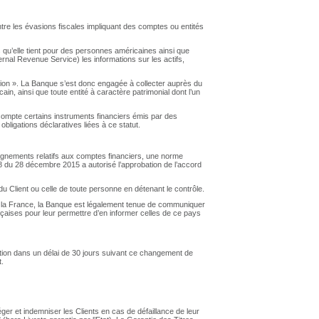
ntre les évasions fiscales impliquant des comptes ou entités
es qu’elle tient pour des personnes américaines ainsi que
ternal Revenue Service) les informations sur les actifs,
tution ». La Banque s’est donc engagée à collecter auprès du
ain, ainsi que toute entité à caractère patrimonial dont l’un
 compte certains instruments financiers émis par des
 obligations déclaratives liées à ce statut.
ignements relatifs aux comptes financiers, une norme
du 28 décembre 2015 a autorisé l’approbation de l’accord
e du Client ou celle de toute personne en détenant le contrôle.
que la France, la Banque est légalement tenue de communiquer
nçaises pour leur permettre d’en informer celles de ce pays
cation dans un délai de 30 jours suivant ce changement de
t.
er et indemniser les Clients en cas de défaillance de leur