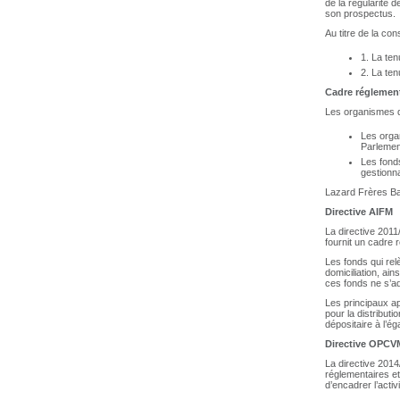
de la régularité 
son prospectus.
Au titre de la co
1. La ten
2. La ten
Cadre réglement
Les organismes d
Les orga
Parlement
Les fonds
gestionna
Lazard Frères Ba
Directive AIFM
La directive 2011
fournit un cadre 
Les fonds qui rel
domiciliation, ain
ces fonds ne s’a
Les principaux ap
pour la distributi
dépositaire à l’é
Directive OPCV
La directive 2014
réglementaires et
d’encadrer l’acti