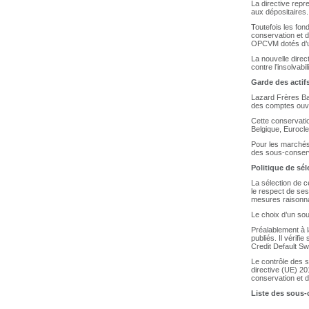
La directive repr
aux dépositaires.
Toutefois les fon
conservation et d
OPCVM dotés d’un
La nouvelle direc
contre l’insolvabi
Garde des actif
Lazard Frères Ban
des comptes ouv
Cette conservatio
Belgique, Eurocl
Pour les marchés 
des sous-conser
Politique de sé
La sélection de 
le respect de ses
mesures raisonnab
Le choix d’un sou
Préalablement à l
publiés. Il vérif
Credit Default Sw
Le contrôle des s
directive (UE) 2
conservation et d
Liste des sous-