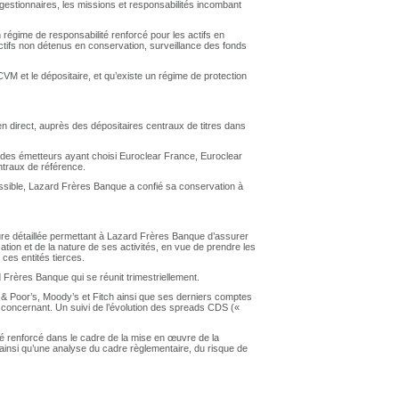
 gestionnaires, les missions et responsabilités incombant
 régime de responsabilité renforcé pour les actifs en
actifs non détenus en conservation, surveillance des fonds
VM et le dépositaire, et qu’existe un régime de protection
 en direct, auprès des dépositaires centraux de titres dans
rs des émetteurs ayant choisi Euroclear France, Euroclear
traux de référence.
ossible, Lazard Frères Banque a confié sa conservation à
ure détaillée permettant à Lazard Frères Banque d’assurer
ation et de la nature de ses activités, en vue de prendre les
ces entités tierces.
 Frères Banque qui se réunit trimestriellement.
 & Poor’s, Moody’s et Fitch ainsi que ses derniers comptes
le concernant. Un suivi de l’évolution des spreads CDS («
té renforcé dans le cadre de la mise en œuvre de la
insi qu’une analyse du cadre règlementaire, du risque de