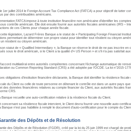
le 1er juillet 2014 le Foreign Account Tax Compliance Act (FATCA) a pour objectif de lutter co
us par des contribuables américains.
églementation FATCA impose à toute institution financière non américaine d’identifier les compt
sous contrôle américain. Elle doit ensuite fournir aux autorités fiscales américaines (IRS – In
ctions de ces Clients pour chaque année fiscale.
 cette législation, Lazard Frères Banque a le statut de « Participating Foreign Financial Insti
tions permettant de déterminer son propre statut pour identifier tout résident ou citoyen améric
un résident ou citoyen américain.
n statut de « Qualified Intermediary », la Banque se réserve le droit de ne pas inscrire en
és sous le droit américain, si le Client a la qualité d’« US Person » et s’il n’a pas satisfait aux
’accord multilatéral entre autorités compétentes concernant l’échange automatique de rense
ration ou Common Reporting Standard (CRS) a été adoptée par l’OCDE. La loi n°2015-1778 
ses obligations d’institution financière déclarante, la Banque doit identifier la résidence fiscal
iscale du Client ou celle de toute personne en détenant le contrôle est dans un autre pays 
et des données financières relatives au compte financier du Client, aux autorités fiscales fra
a norme CRS.
Banque recueille une auto-certification relative à la résidence fiscale du Client.
concernant sa résidence fiscale intervient, le Client devra fournir une nouvelle auto-certifi
 Banque n’est pas habilitée à remplir le document d’auto-certification pour le compte du Clien
arantie des Dépôts et de Résolution
tie des Dépôts et de Résolution (FGDR), créé par la loi du 25 juin 1999 est chargé de protég