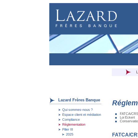
Lazard Frères Banque
Réglem
Qui sommes-nous ?
FATCA/CR
Espace client et médiation
Loi Eckert
Compliance
Conservati
Réglementation
Pilier III
FATCA/CR
2025