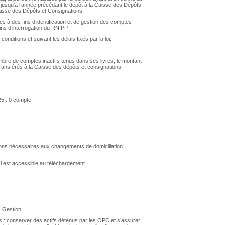
 jusqu’à l’année précédant le dépôt à la Caisse des Dépôts
Caisse des Dépôts et Consignations.
s à des fins d’identification et de gestion des comptes
ins d’interrogation du RNIPP.
ditions et suivant les délais fixés par la loi.
mbre de comptes inactifs tenus dans ses livres, le montant
transférés à la Caisse des dépôts et consignations.
25 : 0 compte
rations nécessaires aux changements de domiciliation
l est accessible au
téléchargement
.
 Gestion.
s : conserver des actifs détenus par les OPC et s’assurer